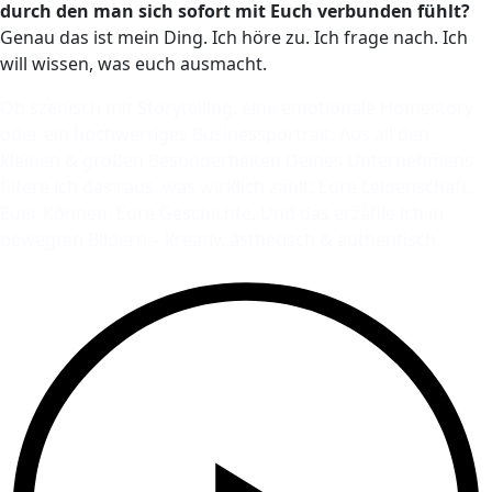
durch den man sich sofort mit Euch verbunden fühlt?
Genau das ist mein Ding. Ich höre zu. Ich frage nach. Ich
will wissen, was euch ausmacht.
Ob szenisch mit Storytelling, eine emotionale Homestory
oder ein hochwertiges Businessportrait: Aus all den
kleinen & großen Besonderheiten Deines Unternehmens
filtere ich das raus, was wirklich zählt: Eure Leidenschaft,
Euer Können, Eure Geschichte. Und das erzähle ich in
bewegten Bildern – kreativ, ästhetisch & authentisch.