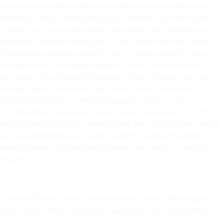
Über ein Jahrzehnt Erfahrung & ein Masterabschluss mit
Bestnote, sowie mein schlankes & extrem hochwertiges
Technik Set-Up sorgen dafür, dass Dein Film nicht nur gut
aussieht, sondern strategisch & wirtschaftlich auf Deine
Unternehmensziele einzahlt.
Bei mir bekommst Du kein
Konzept von A, das dann jemand von B dreht und von C
schneidet. Du arbeitest mit einer echten Person, die von
Anfang bis Ende Dein Projekt fühlt. Keine Crew, keine
Zwischeninstanzen, keine Reibungsverluste – dafür
schnelle Reaktionszeiten, One-to-One Betreuung & 100 %
Fokus. Deadlines safe, Atmosphäre zum Wohlfühlen – auch
für Kamera-Skeptiker. Direkt, flexibel, verlässlich, effizient,
unkompliziert.
Ich bringe Dinge auf den Punkt – visuell &
inhaltlich.
Dabei treffe ich immer den richtigen Ton der Zielgruppe,
ganz ohne Cringe-Momente. Außerdem lege ich extrem